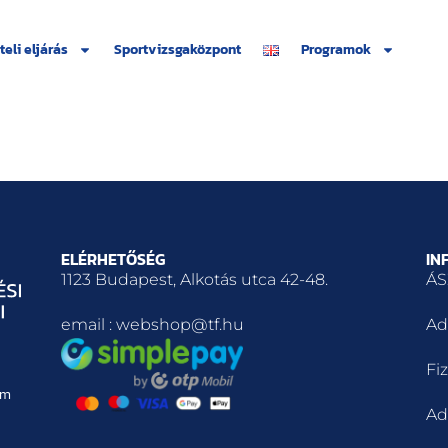
teli eljárás
Sportvizsgaközpont
Programok
ELÉRHETŐSÉG
IN
1123 Budapest, Alkotás utca 42-48.
ÁS
email : webshop@tf.hu
Ad
Fiz
em
Ad