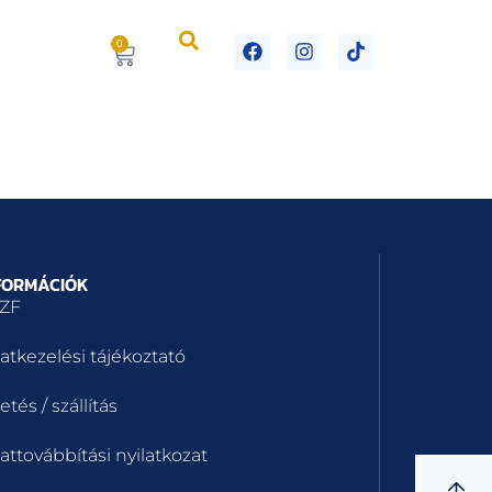
0
FORMÁCIÓK
ZF
atkezelési tájékoztató
etés / szállítás
attovábbítási nyilatkozat