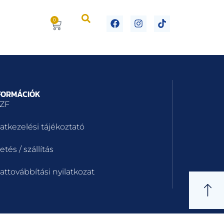
0
FORMÁCIÓK
ZF
atkezelési tájékoztató
etés / szállítás
attovábbítási nyilatkozat