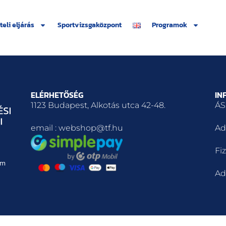
teli eljárás
Sportvizsgaközpont
Programok
ELÉRHETŐSÉG
IN
1123 Budapest, Alkotás utca 42-48.
ÁS
email : webshop@tf.hu
Ad
Fiz
em
Ad