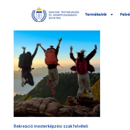
Termékeink
Felvé
Rekreáció mesterképzési szak felvételi