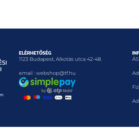
ELÉRHETŐSÉG
IN
1123 Budapest, Alkotás utca 42-48.
ÁS
email : webshop@tf.hu
Ad
Fiz
em
Ad