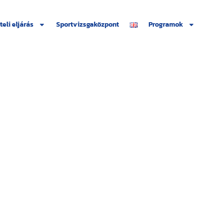
teli eljárás
Sportvizsgaközpont
Programok